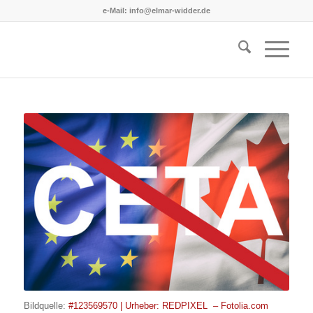
e-Mail: info@elmar-widder.de
Bildquelle:
#123569570 | Urheber: REDPIXEL – Fotolia.com