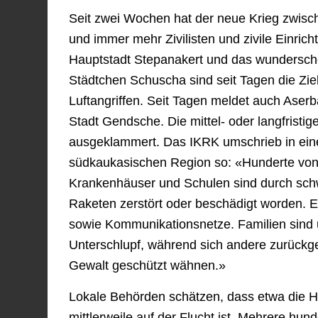
Seit zwei Wochen hat der neue Krieg zwis
und immer mehr Zivilisten und zivile Einri
Hauptstadt Stepanakert und das wunderschö
Städtchen Schuscha sind seit Tagen die Ziel
Luftangriffen. Seit Tagen meldet auch Aser
Stadt Gendsche. Die mittel- oder langfristi
ausgeklammert. Das IKRK umschrieb in einer
südkaukasischen Region so: «Hunderte von 
Krankenhäuser und Schulen sind durch schwer
Raketen zerstört oder beschädigt worden. E
sowie Kommunikationsnetze. Familien sind 
Unterschlupf, während sich andere zurückg
Gewalt geschützt wähnen.»
Lokale Behörden schätzen, dass etwa die Hä
mittlerweile auf der Flucht ist. Mehrere h