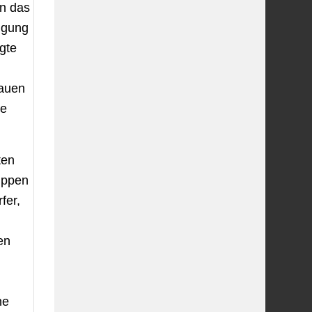
en das
fügung
ügte
nauen
de
ten
ruppen
fer,
en
he