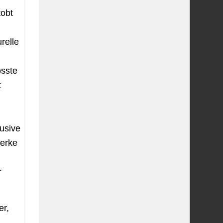
tobt
relle
össte
t
lusive
werke
r
er,