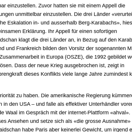
r einzustellen. Zuvor hatten sie mit einem Appell die
ngen unmittelbar einzustellen. Die drei Länder «verurte
iche Eskalation in- und ausserhalb Berg-Karabachs», hie
insamen Erklärung. Ihr Appell für einen sofortigen
aidschan klagt die drei Länder an, in Bezug auf den Kara
nd und Frankreich bilden den Vorsitz der sogenannten M
d Zusammenarbeit in Europa (OSZE), die 1992 gebildet 
ösen. Dass der neue Krieg ausgebrochen ist, zeigt in
prengkraft dieses Konflikts viele lange Jahre zumindest k
e Priorität zu haben. Die amerikanische Regierung kümmer
in den USA – und falle als effektiver Unterhändler vore
 Waal im Gespräch mit der internet-Plattform «ahval».
ses Ansehen und setze sich als «die grosse Ausnahme» 
baidschan habe Paris aber keinerlei Gewicht, um irgend 