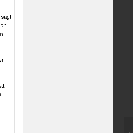
 sagt
nah
an
en
at,
n