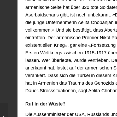
armenische Seite hat über 320 tote Soldaten
Aserbaidschans gibt, ist noch unbekannt. «B
die junge Unternehmerin Aelita Chobanjan im
vollkommen.» Und sie bestätigt, dass Abert
eintreffen. Der armenische Premier Nikol P
existentiellen Krieg», gar eine «Fortsetzun
Ersten Weltkriegs zwischen 1915-1917 übe
lassen. Wer überlebte, wurde vertrieben. D
anerkannt hat, lastet auf der armenischen 
verankert. Dass sich die Türkei in diesem 
hat in Armenien das Trauma des Genozids e
Dauer-Stresssituationen, sagt Aelita Choban
Ruf in der Wüste?
Aserbaidschan und
Die Aussenminister der USA, Russlands und 
Armenien am Rande