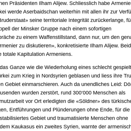
en Präsidenten Ilham Alijew. Schliesslich habe Armeni
kei werde Aserbaidschan weiterhin mit allen ihr zur Ver
uderstaat» seine territoriale Integrität zurückerlange, f
Appell der Minsker Gruppe nach einem sofortigen
präche zu einem Waffenstillstand, dann nur, um den ge
enier zu diskutieren», konkretisierte Ilham Alijew. Bei
ie totale Kapitulation Armeniens.
das Ganze wie die Wiederholung eines schlecht gespiel
rkei zum Krieg in Nordsyrien geblasen und liess ihre T
n Gebiet einmarschieren. Auch da unendliches Leid: Dör
ausenden wurden zerstört, rund 300‘000 Menschen als
hmutzarbeit vor Ort erledigten die «Söldner» des türkisch
en, Entführungen und Plünderungen ohne Ende, für die
stabilisiertes Gebiet und traumatisierte Menschen ohne
uf dem Kaukasus ein zweites Syrien, warnte der armenisc