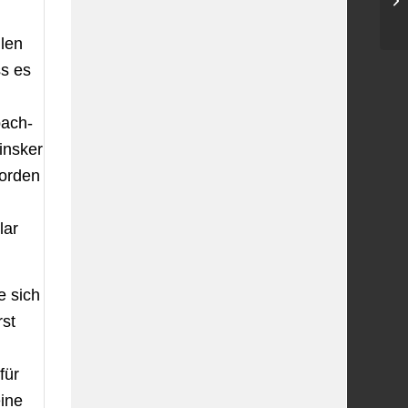
ilen
ss es
bach-
insker
worden
lar
e sich
rst
für
eine