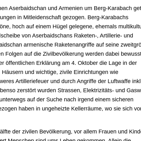
chen Aserbaidschan und Armenien um Berg-Karabach ge
chtungen in Mitleidenschaft gezogen. Berg-Karabachs
ne, hoch auf einem Hügel gelegene, ehemals multikultu
scheibe von Aserbaidschans Raketen-, Artillerie- und
baidschan armenische Raketenangriffe auf seine zweitgr
gen Folgen auf die Zivilbevölkerung werden dabei bewuss
 öffentlichen Erklärung am 4. Oktober die Lage in der
Häusern und wichtige, zivile Einrichtungen wie
es Artilleriefeuer und durch Angriffe der Luftwaffe ink
benso zerstört wurden Strassen, Elektrizitäts- und Gas
unterwegs auf der Suche nach irgend einem sicheren
ezogen haben in ungeheizte Kellerräume, wo sie sich vo
lfte der zivilen Bevölkerung, vor allem Frauen und Kind
undert Menschen sind ums Leben gekommen. Allein die