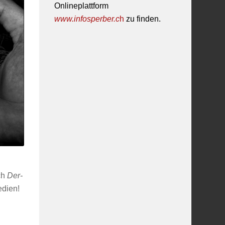
Onlineplattform
www.infosperber.c
h
zu finden.
ch
Der-
edien!