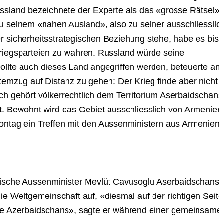
sland bezeichnete der Experte als das «grosse Rätsel»
u seinem «nahen Ausland», also zu seiner ausschliessli
r sicherheitsstrategischen Beziehung stehe, habe es bi
Kriegsparteien zu wahren. Russland würde seine
ollte auch dieses Land angegriffen werden, beteuerte a
temzug auf Distanz zu gehen: Der Krieg finde aber nicht
ch gehört völkerrechtlich dem Territorium Aserbaidschan
rt. Bewohnt wird das Gebiet ausschliesslich von Armenie
ontag ein Treffen mit den Aussenministern aus Armenie
kische Aussenminister Mevlüt Cavusoglu Aserbaidschan
ie Weltgemeinschaft auf, «diesmal auf der richtigen Seit
eite Azerbaidschans», sagte er während einer gemeinsam