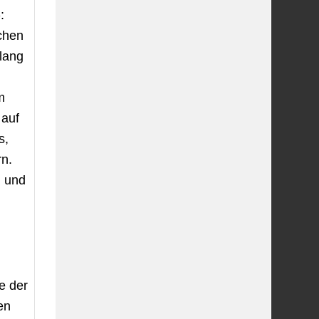
:
chen
slang
m
 auf
s,
rn.
n und
s
e der
en