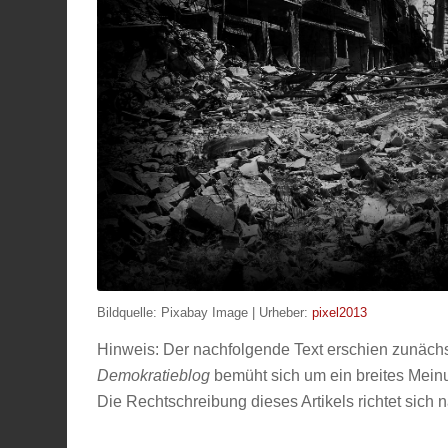
Bildquelle: Pixabay Image | Urheber:
pixel2013
Hinweis: Der nachfolgende Text erschien zunäch
Demokratieblog
bemüht sich um ein breites Meinun
Die Rechtschreibung dieses Artikels richtet sich