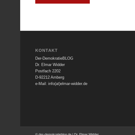
KONTAKT
Der-DemokratieBLOG
Dr. Elmar Widder
Postfach 2202
D-92212 Amberg
e-Mail: info(at)elmar-widder.de
© der-demokratieblog.de | Dr. Elmar Widder