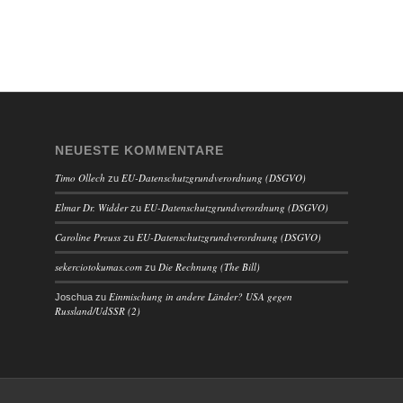
NEUESTE KOMMENTARE
Timo Ollech
EU-Datenschutzgrundverordnung (DSGVO)
zu
Elmar Dr. Widder
EU-Datenschutzgrundverordnung (DSGVO)
zu
Caroline Preuss
EU-Datenschutzgrundverordnung (DSGVO)
zu
sekerciotokumas.com
Die Rechnung (The Bill)
zu
Einmischung in andere Länder? USA gegen
Joschua
zu
Russland/UdSSR (2)