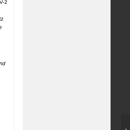
V-2
tz
e
and