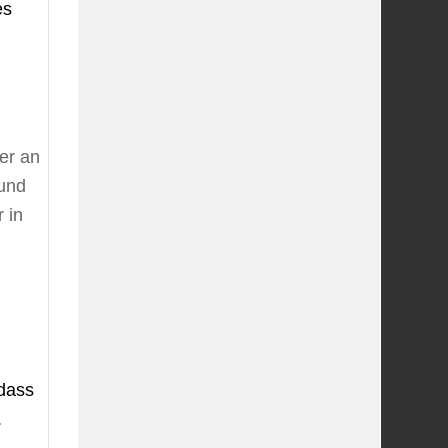
es
ler an
 und
 in
n
 dass
.