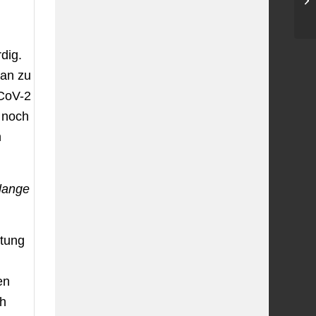
dig.
man zu
-CoV-2
e noch
n
 lange
itung
en
ch