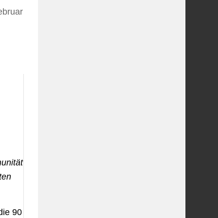
ebruar
unität
ten
die 90