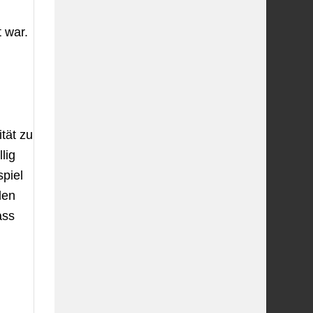
 war.
tät zu
lig
spiel
den
ass